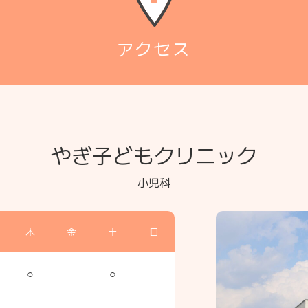
アクセス
やぎ子どもクリニック
小児科
木
金
土
日
○
─
○
─