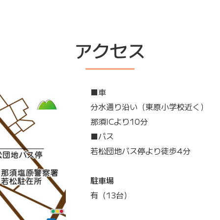
アクセス
■車
分水通り沿い（東原小学校近く）
那須ICより10分
■バス
若松団地バス停より徒歩4分
駐車場
有（13台）