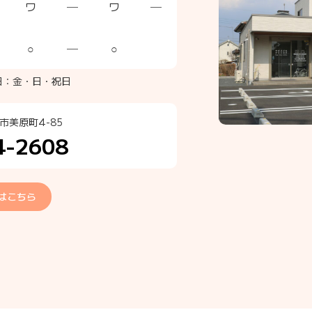
ワ
─
ワ
─
○
─
○
日：金・日・祝日
市美原町4-85
4-2608
はこちら